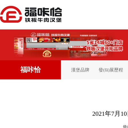
福咔恰
漢堡品牌
發(fā)展歷程
2021年7月1
發(