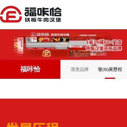
福咔恰
漢堡品牌
發(fā)展歷程