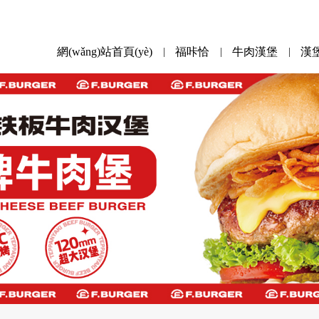
網(wǎng)站首頁(yè)
福咔恰
牛肉漢堡
漢
|
|
|