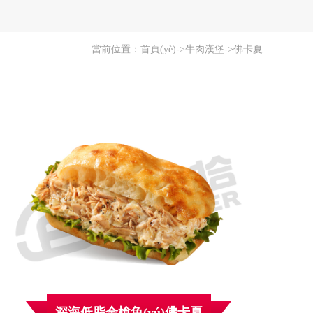
當前位置：
首頁(yè)
->
牛肉漢堡
->
佛卡夏
深海低脂金槍魚(yú)佛卡夏